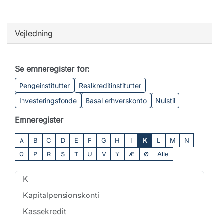
Vejledning
Se emneregister for:
Pengeinstitutter
Realkreditinstitutter
Investeringsfonde
Basal erhverskonto
Nulstil
Emneregister
A
B
C
D
E
F
G
H
I
K
L
M
N
O
P
R
S
T
U
V
Y
Æ
Ø
Alle
K
Kapitalpensionskonti
Kassekredit