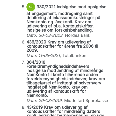
330/2021 Indsigelse mod opsigelse
OF
af engagement, modregning samt
debitering af inkassoomkostninger på
Nemkonto og lånekonti. Krav om
udlevering af bl.a. kontoudskrifter.
Indsigelse om forskelsbehandling.
Dato: 30-03-2023
, Nordea Bank
436/2020 Krav om udlevering af
kontoudskrifter for årene fra 2006 til
2009.
Dato: 11-05-2021
, Totalbanken
364/2018
Forældremyndighedsindehavers
indsigelse mod ændring af mindreårigs
NemKonto til konto tilhørende anden
forældremyndighedsindehaver, krav om
tilbageførsel af indtægt af selverhverv
indgået på NemKonto, krav om
udlevering af kontoudskrift for
NemKonto.
Dato: 20-08-2019
, Middelfart Sparekasse
43/2019 Krav om udlevering af
kontoudskrifter for mindreårig datters
konti, herunder børneopsparing, en uge