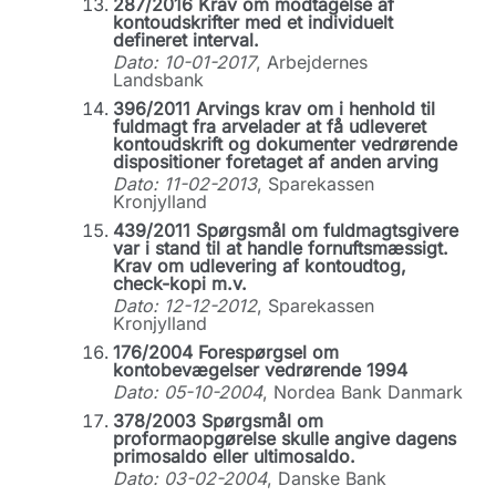
287/2016 Krav om modtagelse af
kontoudskrifter med et individuelt
defineret interval.
Dato: 10-01-2017
, Arbejdernes
Landsbank
396/2011 Arvings krav om i henhold til
fuldmagt fra arvelader at få udleveret
kontoudskrift og dokumenter vedrørende
dispositioner foretaget af anden arving
Dato: 11-02-2013
, Sparekassen
Kronjylland
439/2011 Spørgsmål om fuldmagtsgivere
var i stand til at handle fornuftsmæssigt.
Krav om udlevering af kontoudtog,
check-kopi m.v.
Dato: 12-12-2012
, Sparekassen
Kronjylland
176/2004 Forespørgsel om
kontobevægelser vedrørende 1994
Dato: 05-10-2004
, Nordea Bank Danmark
378/2003 Spørgsmål om
proformaopgørelse skulle angive dagens
primosaldo eller ultimosaldo.
Dato: 03-02-2004
, Danske Bank