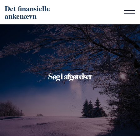
Det finansielle
ankenævn
Søg i afgørelser