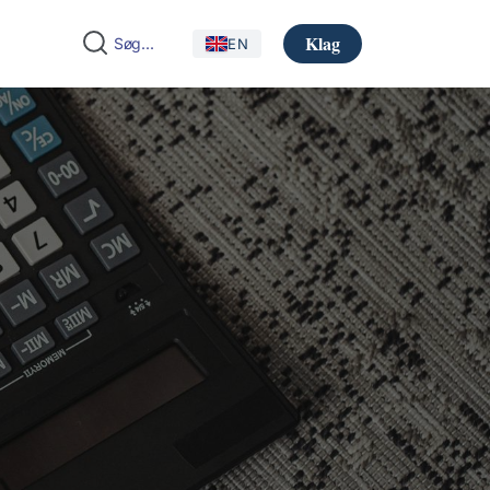
Klag
EN