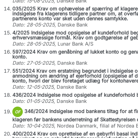
Dato: 15-08-2025
, Danske Bank
035/2025 Krav om ophævelse af spærring af klageren
indsigelse fra klagerens tidligere partner om, at overfø
partnerens konto var sket uden dennes samtykke.
Dato: 28-05-2025
, Danske Bank
4/2025 Indsigelse mod opsigelse af kundeforhold begru
erhvervsmæssige formål. Krav om godtgørelse af geby
Dato: 28-05-2025
, Lunar Bank A/S
597/2024 Krav om genåbning af lukket konto og genak
konto.
Dato: 27-05-2025
, Danske Bank
551/2024 Krav om erstatning begrundet i indsigelse o
anmodning om ændring af ejerforhold (opsigelse af d
konto, hvori der blev foretaget udlæg for kontohaver
Dato: 12-05-2025
, Danske Bank
436/2024 Indsigelse mod opsigelse af kundeforhold b
Dato: 01-05-2025
, Danske Bank
346/2024 Indsigelse mod bankens tiltag for at fi
OF
klageren før bankens underretning af Skattestyrelsen 
Dato: 10-04-2025
, Nordea Danmark, filial af Nordea 
400/2024 Krav om oprettelse af en gebyrfri basal ind