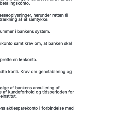
 betalingskonto.
seoplysninger, herunder retten til
etrækning af et samtykke.
nummer i bankens system.
kkonto samt krav om, at banken skal
prette en lønkonto.
dte konti. Krav om genetablering og
lge af bankens annullering af
e af kundeforhold og tidsperioden for
institut.
ns aktiesparekonto i forbindelse med