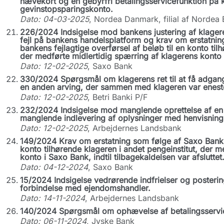
hævekort og en gebyrfri betalingsservicefunktion på
gevinstopsparingskonto.
Dato: 04-03-2025
, Nordea Danmark, filial af Nordea
226/2024 Indsigelse mod bankens justering af klager
fejl på bankens handelsplatform og krav om erstatnin
bankens fejlagtige overførsel af beløb til en konto til
der medførte midlertidig spærring af klagerens konto 
Dato: 12-02-2025
, Saxo Bank
330/2024 Spørgsmål om klagerens ret til at få adgang 
en anden arving, der sammen med klageren var eneste
Dato: 12-02-2025
, Betri Banki P/F
232/2024 Indsigelse mod manglende oprettelse af en 
manglende indlevering af oplysninger med henvisning t
Dato: 12-02-2025
, Arbejdernes Landsbank
149/2024 Krav om erstatning som følge af Saxo Banks f
konto tilhørende klageren i andet pengeinstitut, der m
konto i Saxo Bank, indtil tilbagekaldelsen var afsluttet
Dato: 04-12-2024
, Saxo Bank
15/2024 Indsigelse vedrørende indfrielser og posterin
forbindelse med ejendomshandler.
Dato: 14-11-2024
, Arbejdernes Landsbank
140/2024 Spørgsmål om ophævelse af betalingsservice
Dato: 06-11-2024
, Jyske Bank