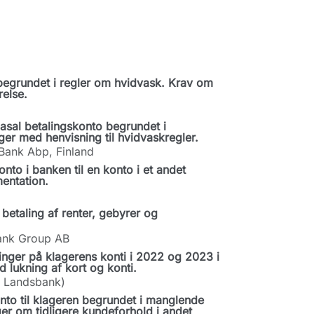
egrundet i regler om hvidvask. Krav om
relse.
asal betalingskonto begrundet i
ger med henvisning til hvidvaskregler.
 Bank Abp, Finland
to i banken til en konto i et andet
entation.
betaling af renter, gebyrer og
Bank Group AB
inger på klagerens konti i 2022 og 2023 i
lukning af kort og konti.
s Landsbank)
nto til klageren begrundet i manglende
er om tidligere kundeforhold i andet