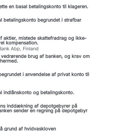
te en basal betalingskonto til klageren.
l betalingskonto begrundet i strafbar
aktier, mistede skattefradrag og ikke-
rel kompensation.
Bank Abp, Finland
vedrørende brug af banken, og krav om
 hermed.
grundet i anvendelse af privat konto til
l indlånskonto og betalingskonto.
ens inddækning af depotgebyrer på
banken sender en regning på depotgebyr
å grund af hvidvaskloven