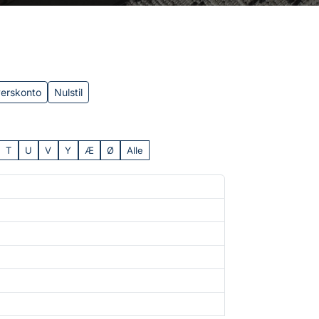
verskonto
Nulstil
T
U
V
Y
Æ
Ø
Alle