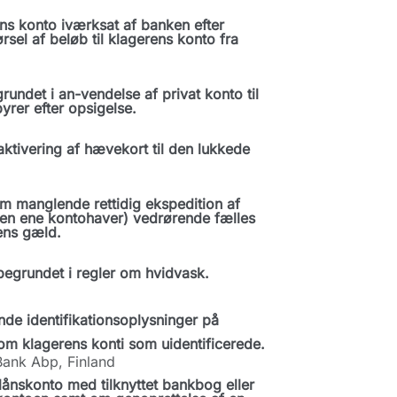
s konto iværksat af banken efter
rsel af beløb til klagerens konto fra
ndet i an-vendelse af privat konto til
rer efter opsigelse.
tivering af hævekort til den lukkede
m manglende rettidig ekspedition af
en ene kontohaver) vedrørende fælles
ens gæld.
egrundet i regler om hvidvask.
nde identifikationsoplysninger på
om klagerens konti som uidentificerede.
Bank Abp, Finland
lånskonto med tilknyttet bankbog eller