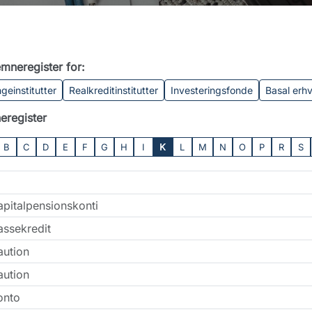
mneregister for:
geinstitutter
Realkreditinstitutter
Investeringsfonde
Basal erh
eregister
B
C
D
E
F
G
H
I
K
L
M
N
O
P
R
S
apitalpensionskonti
assekredit
aution
aution
onto