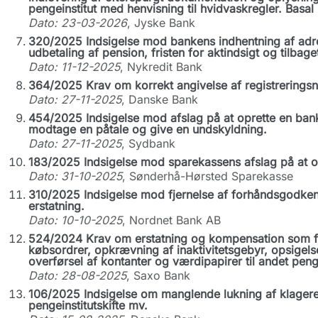
pengeinstitut med henvisning til hvidvaskregler. Basal
Dato: 23-03-2026
, Jyske Bank
320/2025 Indsigelse mod bankens indhentning af adres
udbetaling af pension, fristen for aktindsigt og tilbag
Dato: 11-12-2025
, Nykredit Bank
364/2025 Krav om korrekt angivelse af registrerings
Dato: 27-11-2025
, Danske Bank
454/2025 Indsigelse mod afslag på at oprette en ban
modtage en påtale og give en undskyldning.
Dato: 27-11-2025
, Sydbank
183/2025 Indsigelse mod sparekassens afslag på at o
Dato: 31-10-2025
, Sønderhå-Hørsted Sparekasse
310/2025 Indsigelse mod fjernelse af forhåndsgodken
erstatning.
Dato: 10-10-2025
, Nordnet Bank AB
524/2024 Krav om erstatning og kompensation som fø
købsordrer, opkrævning af inaktivitetsgebyr, opsigels
overførsel af kontanter og værdipapirer til andet penge
Dato: 28-08-2025
, Saxo Bank
106/2025 Indsigelse om manglende lukning af klagere
pengeinstitutskifte mv.