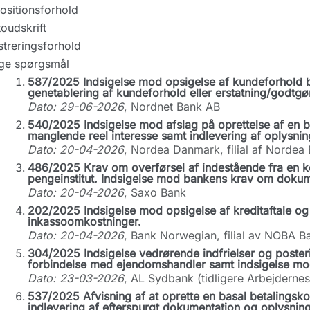
ositionsforhold
oudskrift
streringsforhold
ige spørgsmål
587/2025 Indsigelse mod opsigelse af kundeforhold b
genetablering af kundeforhold eller erstatning/godtgø
Dato: 29-06-2026
, Nordnet Bank AB
540/2025 Indsigelse mod afslag på oprettelse af en b
manglende reel interesse samt indlevering af oplysnin
Dato: 20-04-2026
, Nordea Danmark, filial af Nordea
486/2025 Krav om overførsel af indestående fra en kon
pengeinstitut. Indsigelse mod bankens krav om dokum
Dato: 20-04-2026
, Saxo Bank
202/2025 Indsigelse mod opsigelse af kreditaftale og 
inkassoomkostninger.
Dato: 20-04-2026
, Bank Norwegian, filial av NOBA 
304/2025 Indsigelse vedrørende indfrielser og poster
forbindelse med ejendomshandler samt indsigelse mod 
Dato: 23-03-2026
, AL Sydbank (tidligere Arbejderne
537/2025 Afvisning af at oprette en basal betalingsko
indlevering af efterspurgt dokumentation og oplysning