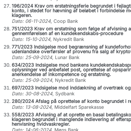
196/2024 Krav om erstatningsferie begrundet i fejlagt
konto, i stedet for hævning af beløbet i forbindelse me
klageren.
Dato: 06-11-2024
, Coop Bank
751/2023 Krav om erstatning som følge af afvisning a
gennemførelsen af en kundekendskabs-procedure
Dato: 15-10-2024
, Nykredit Bank
771/2023 Indsigelse mod begrænsning af kundeforhold
udenlandske overførsler af provenu fra salg af kryptov
Dato: 25-09-2024
, Lunar Bank
634/2023 Indsigelse mod bankens kundekendskabspr
oplysninger ved anbefalet post, oprettelse af opspari
anerkendelse af inkompetence og erstatning.
Dato: 25-09-2024
, Nykredit Bank
697/2023 Indsigelse mod inddækning af overtræk og a
Dato: 30-08-2024
, Sydbank
280/2024 Afslag på oprettelse af konto begrundet i r
Dato: 13-08-2024
, Middelfart Sparekasse
558/2023 Afvisning af at oprette en basal betalingskon
klageren begrundet i manglende indlevering af efter
henvisning hvidvaskregler.
Dato: 14-06-2024
, Møns Bank