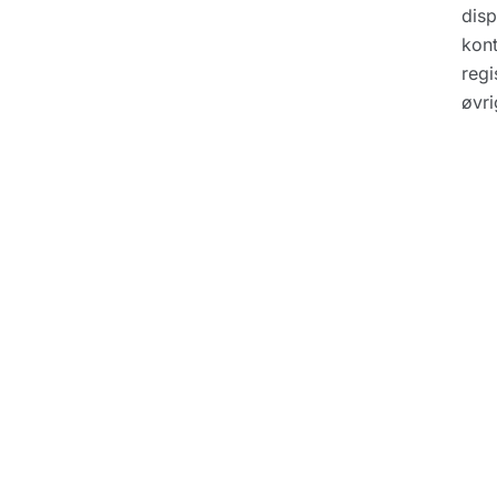
disp
kont
regi
øvr