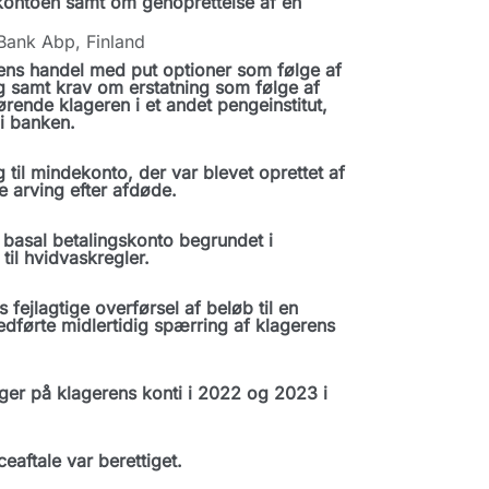
 kontoen samt om genoprettelse af en
 Bank Abp, Finland
ens handel med put optioner som følge af
g samt krav om erstatning som følge af
hørende klageren i et andet pengeinstitut,
i banken.
til mindekonto, der var blevet oprettet af
 arving efter afdøde.
basal betalingskonto begrundet i
il hvidvaskregler.
ejlagtige overførsel af beløb til en
edførte midlertidig spærring af klagerens
.
ger på klagerens konti i 2022 og 2023 i
aftale var berettiget.