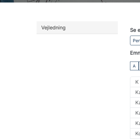
Vejledning
Se e
Pen
Emn
A
K
K
K
K
K
K