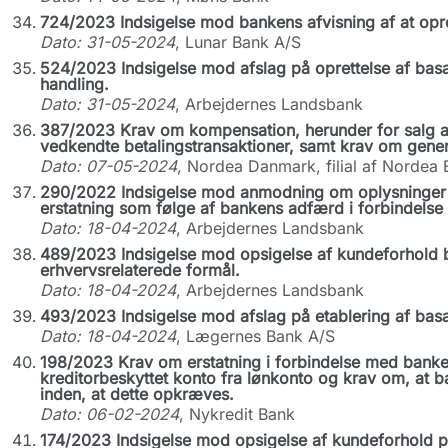
724/2023 Indsigelse mod bankens afvisning af at opret
Dato: 31-05-2024
, Lunar Bank A/S
524/2023 Indsigelse mod afslag på oprettelse af basa
handling.
Dato: 31-05-2024
, Arbejdernes Landsbank
387/2023 Krav om kompensation, herunder for salg af 
vedkendte betalingstransaktioner, samt krav om gene
Dato: 07-05-2024
, Nordea Danmark, filial af Nordea 
290/2022 Indsigelse mod anmodning om oplysninger 
erstatning som følge af bankens adfærd i forbindelse
Dato: 18-04-2024
, Arbejdernes Landsbank
489/2023 Indsigelse mod opsigelse af kundeforhold be
erhvervsrelaterede formål.
Dato: 18-04-2024
, Arbejdernes Landsbank
493/2023 Indsigelse mod afslag på etablering af basa
Dato: 18-04-2024
, Lægernes Bank A/S
198/2023 Krav om erstatning i forbindelse med bank
kreditorbeskyttet konto fra lønkonto og krav om, at 
inden, at dette opkræves.
Dato: 06-02-2024
, Nykredit Bank
174/2023 Indsigelse mod opsigelse af kundeforhold p