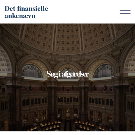
Det finansielle
ankenævn
Søg i afgørelser