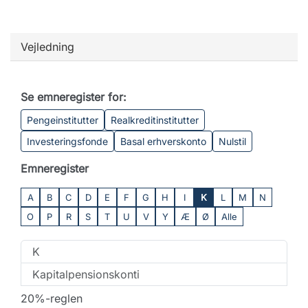
Vejledning
Se emneregister for:
Pengeinstitutter
Realkreditinstitutter
Investeringsfonde
Basal erhverskonto
Nulstil
Emneregister
A
B
C
D
E
F
G
H
I
K
L
M
N
O
P
R
S
T
U
V
Y
Æ
Ø
Alle
K
Kapitalpensionskonti
20%-reglen