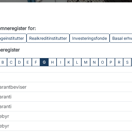
mneregister for:
geinstitutter
Realkreditinstitutter
Investeringsfonde
Basal erh
eregister
B
C
D
E
F
G
H
I
K
L
M
N
O
P
R
S
arantbeviser
ranti
ranti
ebyr
ebyr