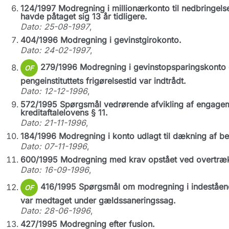
124/1997 Modregning i millionærkonto til nedbringelse
havde påtaget sig 13 år tidligere.
Dato: 25-08-1997
,
404/1996 Modregning i gevinstgirokonto.
Dato: 24-02-1997
,
279/1996 Modregning i gevinstopsparingskonto e
OF
pengeinstituttets frigørelsestid var indtrådt.
Dato: 12-12-1996
,
572/1995 Spørgsmål vedrørende afvikling af engage
kreditaftalelovens § 11.
Dato: 21-11-1996
,
184/1996 Modregning i konto udlagt til dækning af b
Dato: 07-11-1996
,
600/1995 Modregning med krav opstået ved overtræk
Dato: 16-09-1996
,
416/1995 Spørgsmål om modregning i indestående
OF
var medtaget under gældssaneringssag.
Dato: 28-06-1996
,
427/1995 Modregning efter fusion.