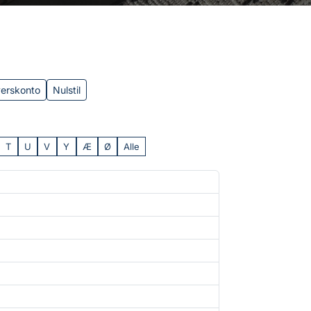
verskonto
Nulstil
T
U
V
Y
Æ
Ø
Alle