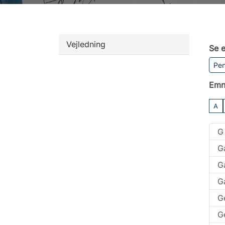
Vejledning
Se e
Pen
Emn
A
G
G
Ga
Ga
G
G