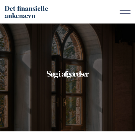
Det finansielle
ankenævn
Søg i afgørelser