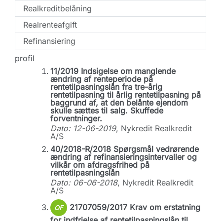
Realkreditbelåning
Realrenteafgift
Refinansiering
profil
11/2019 Indsigelse om manglende
ændring af renteperiode på
rentetilpasningslån fra tre-årig
rentetilpasning til årlig rentetilpasning på
baggrund af, at den belånte ejendom
skulle sættes til salg. Skuffede
forventninger.
Dato: 12-06-2019
, Nykredit Realkredit
A/S
40/2018-R/2018 Spørgsmål vedrørende
ændring af refinansieringsintervaller og
vilkår om afdragsfrihed på
rentetilpasningslån
Dato: 06-06-2018
, Nykredit Realkredit
A/S
21707059/2017 Krav om erstatning
OF
for indfrielse af rentetilpasningslån til