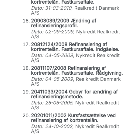
kortrentelån. Fastkursaftale.
Dato: 31-03-2010
, Realkredit Danmark
A/S
20903039/2009 Ændring af
refinansieringsprofil.
Dato: 02-09-2009
, Nykredit Realkredit
A/S
20812124/2008 Refinansiering af
kortrentelån. Fastkursaftale. Indgåelse.
Dato: 04-05-2009
, Nykredit Realkredit
A/S
20811107/2008 Refinansiering af
kortrentelån. Fastkursaftale. Rådgivning.
Dato: 04-05-2009
, Realkredit Danmark
A/S
20411033/2004 Gebyr for ændring af
refinansieringsmetode.
Dato: 25-05-2005
, Nykredit Realkredit
A/S
20201011/2002 Kursfastsættelse ved
refinansiering af kortrentelån.
Dato: 24-10-2002
, Nykredit Realkredit
A/S