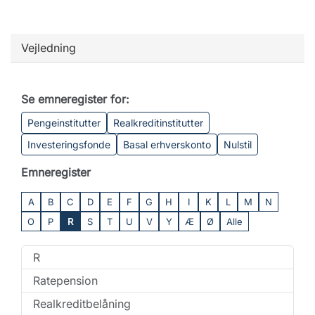
Vejledning
Se emneregister for:
Pengeinstitutter
Realkreditinstitutter
Investeringsfonde
Basal erhverskonto
Nulstil
Emneregister
A
B
C
D
E
F
G
H
I
K
L
M
N
O
P
R
S
T
U
V
Y
Æ
Ø
Alle
R
Ratepension
Realkreditbelåning