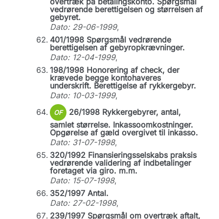
overtræk på betalingskonto. Spørgsmål
vedrørende berettigelsen og størrelsen af
gebyret.
Dato: 29-06-1999
,
401/1998 Spørgsmål vedrørende
berettigelsen af gebyropkrævninger.
Dato: 12-04-1999
,
198/1998 Honorering af check, der
krævede begge kontohaveres
underskrift. Berettigelse af rykkergebyr.
Dato: 10-03-1999
,
26/1998 Rykkergebyrer, antal,
OF
samlet størrelse. Inkassoomkostninger.
Opgørelse af gæld overgivet til inkasso.
Dato: 31-07-1998
,
320/1992 Finansieringsselskabs praksis
vedrørende validering af indbetalinger
foretaget via giro. m.m.
Dato: 15-07-1998
,
352/1997 Antal.
Dato: 27-02-1998
,
239/1997 Spørgsmål om overtræk aftalt,