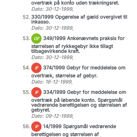
overtræk på konto uden trækningsret.
Dato: 30-12-1999
,
330/1999 Opgørelse af gæld overgivet til
inkasso.
Dato: 30-12-1999
,
349/1999 Ankenævnets praksis for
OF
størrelsen af rykkegebyr ikke tillagt
tilbagevirkende kraft.
Dato: 30-12-1999
,
374/1999 Gebyr for meddelelse om
IF
overtræk, størrelse af gebyr.
Dato: 16-12-1999
,
334/1999 Gebyr for meddelelse om
IF
overtræk på løbende konto. Spørgsmål
vedrørende berettigelsen og størrelsen af
gebyret.
Dato: 09-12-1999
,
14/1999 Spørgsmål vedrørende
IF
berettigelsen og størrelsen af