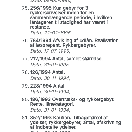
Dato: 08-05-1996
,
256/1995 Kun gebyr for 3
rykkerskrivelser inden for en
sammenhængende periode, i hvilken
låntageren til stadighed har været i
restance.
Dato: 22-02-1996
,
784/1994 Afvikling af udlån. Realisation
af løsørepant. Rykkergebyrer.
Dato: 17-07-1995
,
212/1994 Antal, samlet størrelse.
Dato: 31-01-1995
,
126/1994 Antal.
Dato: 30-11-1994
,
228/1994 Antal.
Dato: 30-11-1994
,
186/1993 Overtræks- og rykkergebyr.
Rente, lånekategori.
Dato: 31-01-1994
,
352/1993 Kaution. Tilbageførsel af
ydelser, rykkergebyrer, antal, afskrivning
af indbetalte ydelser.