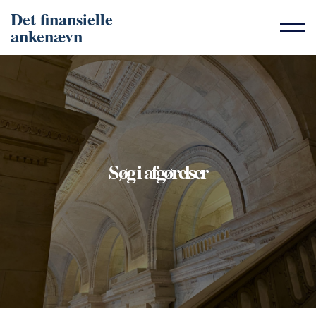
Det finansielle
ankenævn
Søg i afgørelser