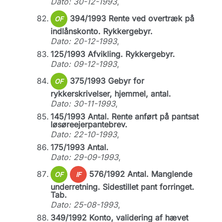
Dato: 30-12-1993
,
394/1993 Rente ved overtræk på
OF
indlånskonto. Rykkergebyr.
Dato: 20-12-1993
,
125/1993 Afvikling. Rykkergebyr.
Dato: 09-12-1993
,
375/1993 Gebyr for
OF
rykkerskrivelser, hjemmel, antal.
Dato: 30-11-1993
,
145/1993 Antal. Rente anført på pantsat
løsøreejerpantebrev.
Dato: 22-10-1993
,
175/1993 Antal.
Dato: 29-09-1993
,
576/1992 Antal. Manglende
OF
IF
underretning. Sidestillet pant forringet.
Tab.
Dato: 25-08-1993
,
349/1992 Konto, validering af hævet