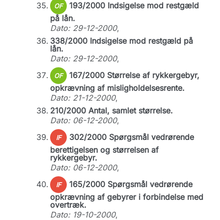
193/2000 Indsigelse mod restgæld
OF
på lån.
Dato: 29-12-2000
,
338/2000 Indsigelse mod restgæld på
lån.
Dato: 29-12-2000
,
167/2000 Størrelse af rykkergebyr,
OF
opkrævning af misligholdelsesrente.
Dato: 21-12-2000
,
210/2000 Antal, samlet størrelse.
Dato: 06-12-2000
,
302/2000 Spørgsmål vedrørende
IF
berettigelsen og størrelsen af
rykkergebyr.
Dato: 06-12-2000
,
165/2000 Spørgsmål vedrørende
IF
opkrævning af gebyrer i forbindelse med
overtræk.
Dato: 19-10-2000
,