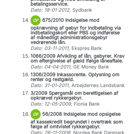
betalingsservice.
Dato: 18-01-2012
, Sydbank
675/2010 Indsigelse mod
OF
opkrævning af gebyr for indbetaling via
indbetalingskort eller PBS og indførelse
af månedligt administrationsgebyr
vedrørende lån.
Dato: 03-11-2011
, Ekspres Bank
1066/2009 Afvikling af lån, gebyrer. Krav
om eftergivelse af gæld ifølge låneaftale.
Dato: 04-04-2011
, GE Money Bank
1306/2009 Inkassorente. Oplysning om
renter og restgæld.
Dato: 31-01-2011
, Arbejdernes Landsbank
3/2009 Spørgsmål om berettigelsen af
opkrævet rykkergebyr.
Dato: 12-05-2009
, Fionia Bank
56/2008 Indsigelse mod opsigelse
OF
af kassekredit begrundet i overtræk som
følge af omtvistet rykkergebyr.
Dato: 26-11-2008
, Nordea Bank Danmark