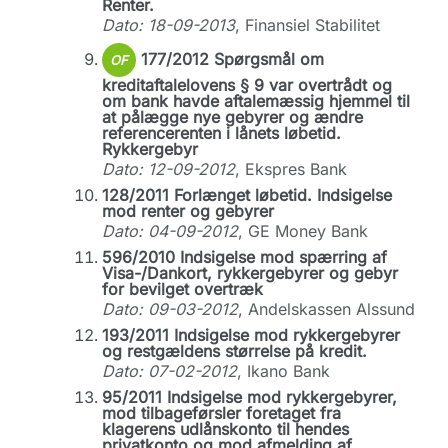
Renter.
Dato: 18-09-2013
, Finansiel Stabilitet
177/2012 Spørgsmål om
OF
kreditaftalelovens § 9 var overtrådt og
om bank havde aftalemæssig hjemmel til
at pålægge nye gebyrer og ændre
referencerenten i lånets løbetid.
Rykkergebyr
Dato: 12-09-2012
, Ekspres Bank
128/2011 Forlænget løbetid. Indsigelse
mod renter og gebyrer
Dato: 04-09-2012
, GE Money Bank
596/2010 Indsigelse mod spærring af
Visa-/Dankort, rykkergebyrer og gebyr
for bevilget overtræk
Dato: 09-03-2012
, Andelskassen Alssund
193/2011 Indsigelse mod rykkergebyrer
og restgældens størrelse på kredit.
Dato: 07-02-2012
, Ikano Bank
95/2011 Indsigelse mod rykkergebyrer,
mod tilbageførsler foretaget fra
klagerens udlånskonto til hendes
privatkonto og mod afmelding af