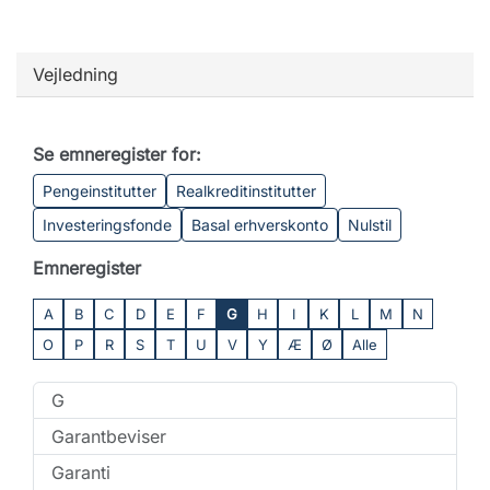
Vejledning
Se emneregister for:
Pengeinstitutter
Realkreditinstitutter
Investeringsfonde
Basal erhverskonto
Nulstil
Emneregister
A
B
C
D
E
F
G
H
I
K
L
M
N
O
P
R
S
T
U
V
Y
Æ
Ø
Alle
G
Garantbeviser
Garanti