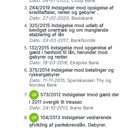
Dato: 04-07-2022
, Coop Bank
284/2019 Indsigelser mod opsigelse af
kreditaftaler, renter og gebyrer .
Dato: 27-02-2020
, Basisbank
325/2015 Indsigelse mod udløb af
bevilget overtræk og om manglende
etablering af lån
Dato: 03-03-2017
, BankNordik
132/2015 Indsigelse mod opgørelse af
gæld i henhold til lån, herunder mod
gebyrer og renter.
Dato: 18-03-2016
, Ekspres Bank
375/2014 Indsigelse mod betalinger og
rykkergebyrer
Dato: 11-11-2015
, Sparekassen Thy og
Nordea Bank
573/2012 Indsigelser imod gæld der
OF
i 2011 overgik til inkasso
Dato: 24-10-2013
, Ikano Bank
104/2013 Indsigelser vedrørende
OF
afvikling af pantebrevslån. Gebyrer.