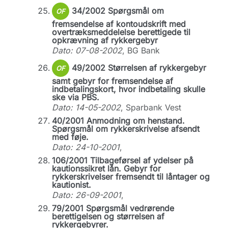
34/2002 Spørgsmål om
OF
fremsendelse af kontoudskrift med
overtræksmeddelelse berettigede til
opkrævning af rykkergebyr
Dato: 07-08-2002
, BG Bank
49/2002 Størrelsen af rykkergebyr
OF
samt gebyr for fremsendelse af
indbetalingskort, hvor indbetaling skulle
ske via PBS.
Dato: 14-05-2002
, Sparbank Vest
40/2001 Anmodning om henstand.
Spørgsmål om rykkerskrivelse afsendt
med føje.
Dato: 24-10-2001
,
106/2001 Tilbageførsel af ydelser på
kautionssikret lån. Gebyr for
rykkerskrivelser fremsendt til låntager og
kautionist.
Dato: 26-09-2001
,
79/2001 Spørgsmål vedrørende
berettigelsen og størrelsen af
rykkergebyrer.