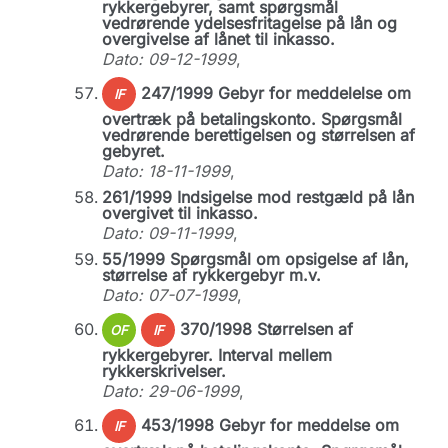
rykkergebyrer, samt spørgsmål
vedrørende ydelsesfritagelse på lån og
overgivelse af lånet til inkasso.
Dato: 09-12-1999
,
247/1999 Gebyr for meddelelse om
IF
overtræk på betalingskonto. Spørgsmål
vedrørende berettigelsen og størrelsen af
gebyret.
Dato: 18-11-1999
,
261/1999 Indsigelse mod restgæld på lån
overgivet til inkasso.
Dato: 09-11-1999
,
55/1999 Spørgsmål om opsigelse af lån,
størrelse af rykkergebyr m.v.
Dato: 07-07-1999
,
370/1998 Størrelsen af
OF
IF
rykkergebyrer. Interval mellem
rykkerskrivelser.
Dato: 29-06-1999
,
453/1998 Gebyr for meddelse om
IF