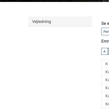
Vejledning
Se e
Pen
Emn
A
K
K
K
K
K
K