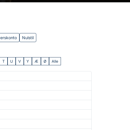
verskonto
Nulstil
T
U
V
Y
Æ
Ø
Alle