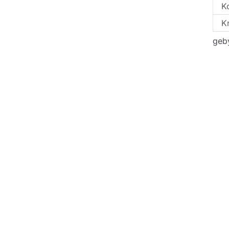
K
Kr
geby