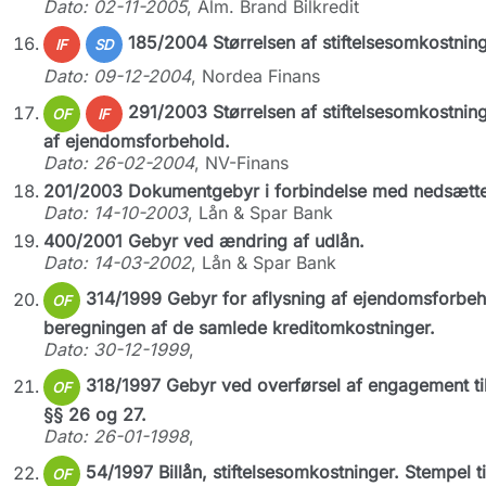
Dato: 02-11-2005
, Alm. Brand Bilkredit
185/2004 Størrelsen af stiftelsesomkostnin
IF
SD
Dato: 09-12-2004
, Nordea Finans
291/2003 Størrelsen af stiftelsesomkostning
OF
IF
af ejendomsforbehold.
Dato: 26-02-2004
, NV-Finans
201/2003 Dokumentgebyr i forbindelse med nedsættel
Dato: 14-10-2003
, Lån & Spar Bank
400/2001 Gebyr ved ændring af udlån.
Dato: 14-03-2002
, Lån & Spar Bank
314/1999 Gebyr for aflysning af ejendomsforbeho
OF
beregningen af de samlede kreditomkostninger.
Dato: 30-12-1999
,
318/1997 Gebyr ved overførsel af engagement til 
OF
§§ 26 og 27.
Dato: 26-01-1998
,
54/1997 Billån, stiftelsesomkostninger. Stempel t
OF