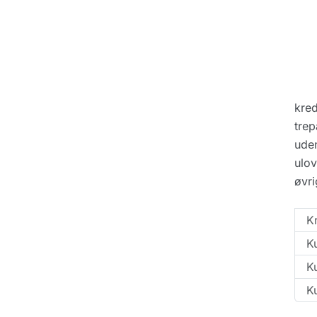
kred
trep
uden
ulov
øvr
K
K
Ku
Ku