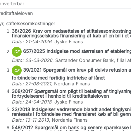
onverterbar
editaftaleloven
r, stiftelsesomkostninger
38/2026 Krav om nedsættelse af stiftelsesomkostninge
finansieringsselskabs finansiering af køb af en bil i et 
Dato: 21-04-2026
, Jyske Finans
657/2025 Indsigelse mod størrelsen af etableri
OF
Dato: 23-03-2026
, Santander Consumer Bank, filial
39/2021 Spørgsmål om krav på delvis refusion af 
OF
forbindelse med førtidig indfrielse af lånet
Dato: 27-08-2021
, Nordania Finans
368/2017 Spørgsmål om pligt til betaling af tinglysning
fortrydelsesret i henhold til kreditaftaleloven
Dato: 24-04-2018
, Jyske Finans
23/2013 Indsigelser vedrørende blandt andet tinglysni
rentesats i forbindelse med finansieret køb af bil gen
Dato: 13-11-2013
, Nordania Finans
548/2012 Spørgsmål om bank og senere sparekasse 