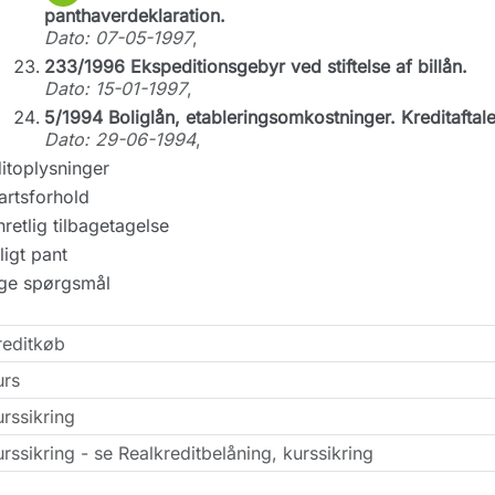
panthaverdeklaration.
Dato: 07-05-1997
,
233/1996 Ekspeditionsgebyr ved stiftelse af billån.
Dato: 15-01-1997
,
5/1994 Boliglån, etableringsomkostninger. Kreditaftale
Dato: 29-06-1994
,
itoplysninger
artsforhold
retlig tilbagetagelse
ligt pant
ige spørgsmål
reditkøb
urs
rssikring
rssikring - se Realkreditbelåning, kurssikring