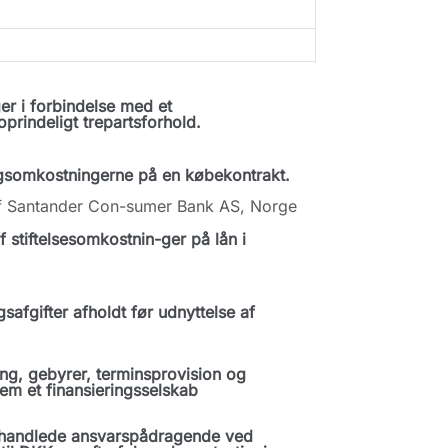
r i forbindelse med et
oprindeligt trepartsforhold.
ngsomkostningerne på en købekontrakt.
 af Santander Con-sumer Bank AS, Norge
stiftelsesomkostnin-ger på lån i
safgifter afholdt før udnyttelse af
ng, gebyrer, terminsprovision og
nem et finansieringsselskab
handlede ansvarspådragende ved