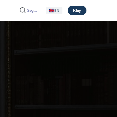
Klag
EN