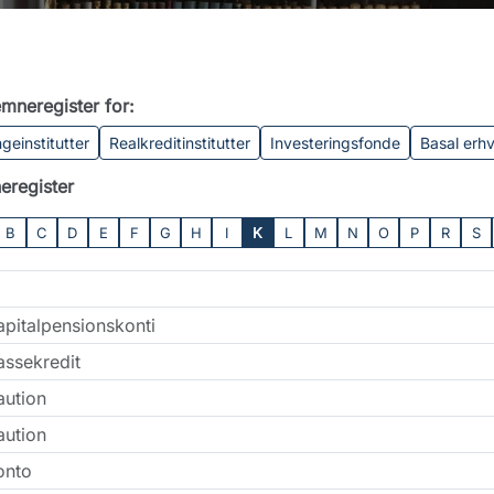
mneregister for:
geinstitutter
Realkreditinstitutter
Investeringsfonde
Basal erh
eregister
B
C
D
E
F
G
H
I
K
L
M
N
O
P
R
S
apitalpensionskonti
assekredit
aution
aution
onto