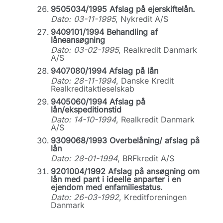
9505034/1995 Afslag på ejerskiftelån.
Dato: 03-11-1995
, Nykredit A/S
9409101/1994 Behandling af
låneansøgning
Dato: 03-02-1995
, Realkredit Danmark
A/S
9407080/1994 Afslag på lån
Dato: 28-11-1994
, Danske Kredit
Realkreditaktieselskab
9405060/1994 Afslag på
lån/ekspeditionstid
Dato: 14-10-1994
, Realkredit Danmark
A/S
9309068/1993 Overbelåning/ afslag på
lån
Dato: 28-01-1994
, BRFkredit A/S
9201004/1992 Afslag på ansøgning om
lån med pant i ideelle anparter i en
ejendom med enfamiliestatus.
Dato: 26-03-1992
, Kreditforeningen
Danmark