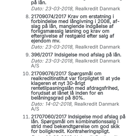
på lån.
Dato: 23-03-2018
, Realkredit Danmark
21709074/2017 Krav om erstatning i
forbindelse med långivning i 2008, af-
slag på lån, manglende indgåelse af
forligsmæssig løsning og krav om
eftergivelse af restgæld efter salg af
ejendom mv.
Dato: 23-03-2018
, Realkredit Danmark
396/2017 Indsigelse mod afslag på lån.
Dato: 23-03-2018
, Realkredit Danmark
A/S
21709076/2017 Spørgsmål om
realkreditinstitut var forpligtet til at yde
klageren et nyt 30-årigt
rentetilpasningslån med afdragsfrihed,
forudsat at lånet lå inden for en
belåningsgrad på 80%.
Dato: 14-02-2018
, Realkredit Danmark
A/S
21707060/2017 Indsigelse mod afslag på
lån. Spørgsmål om kombinationssalg i
strid med bekendtgørelse om god skik
for boligkredit. Kontraheringspligt.