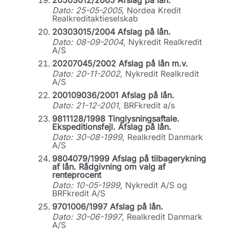
20503012/2005 Afslag på lån.
Dato: 25-05-2005
, Nordea Kredit
Realkreditaktieselskab
20303015/2004 Afslag på lån.
Dato: 08-09-2004
, Nykredit Realkredit
A/S
20207045/2002 Afslag på lån m.v.
Dato: 20-11-2002
, Nykredit Realkredit
A/S
200109036/2001 Afslag på lån.
Dato: 21-12-2001
, BRFkredit a/s
9811128/1998 Tinglysningsaftale.
Ekspeditionsfejl. Afslag på lån.
Dato: 30-08-1999
, Realkredit Danmark
A/S
9804079/1999 Afslag på tilbagerykning
af lån. Rådgivning om valg af
renteprocent
Dato: 10-05-1999
, Nykredit A/S og
BRFkredit A/S
9701006/1997 Afslag på lån.
Dato: 30-06-1997
, Realkredit Danmark
A/S