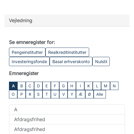
Vejledning
Se emneregister for:
Pengeinstitutter
Realkreditinstitutter
Investeringsfonde
Basal erhverskonto
Nulstil
Emneregister
A
B
C
D
E
F
G
H
I
K
L
M
N
O
P
R
S
T
U
V
Y
Æ
Ø
Alle
A
Afdragsfrihed
Afdragsfrihed