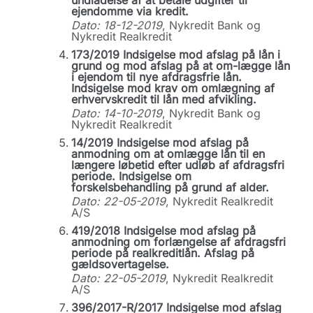
undladelse af at betale udgifter til
ejendomme via kredit.
Dato: 18-12-2019
, Nykredit Bank og
Nykredit Realkredit
173/2019 Indsigelse mod afslag på lån i
grund og mod afslag på at om-lægge lån
i ejendom til nye afdragsfrie lån.
Indsigelse mod krav om omlægning af
erhvervskredit til lån med afvikling.
Dato: 14-10-2019
, Nykredit Bank og
Nykredit Realkredit
14/2019 Indsigelse mod afslag på
anmodning om at omlægge lån til en
længere løbetid efter udløb af afdragsfri
periode. Indsigelse om
forskelsbehandling på grund af alder.
Dato: 22-05-2019
, Nykredit Realkredit
A/S
419/2018 Indsigelse mod afslag på
anmodning om forlængelse af afdragsfri
periode på realkreditlån. Afslag på
gældsovertagelse.
Dato: 22-05-2019
, Nykredit Realkredit
A/S
396/2017-R/2017 Indsigelse mod afslag