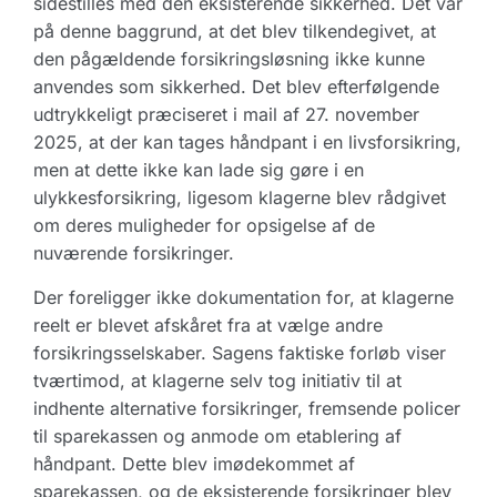
sidestilles med den eksisterende sikkerhed. Det var
på denne baggrund, at det blev tilkendegivet, at
den pågældende forsikringsløsning ikke kunne
anvendes som sikkerhed. Det blev efterfølgende
udtrykkeligt præciseret i mail af 27. november
2025, at der kan tages håndpant i en livsforsikring,
men at dette ikke kan lade sig gøre i en
ulykkesforsikring, ligesom klagerne blev rådgivet
om deres muligheder for opsigelse af de
nuværende forsikringer.
Der foreligger ikke dokumentation for, at klagerne
reelt er blevet afskåret fra at vælge andre
forsikringsselskaber. Sagens faktiske forløb viser
tværtimod, at klagerne selv tog initiativ til at
indhente alternative forsikringer, fremsende policer
til sparekassen og anmode om etablering af
håndpant. Dette blev imødekommet af
sparekassen, og de eksisterende forsikringer blev