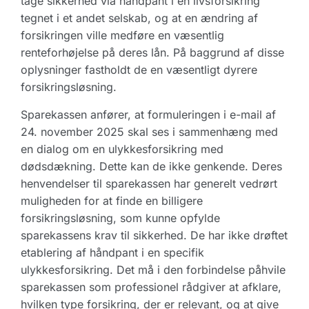
tage sikkerhed via håndpant i en livsforsikring
tegnet i et andet selskab, og at en ændring af
forsikringen ville medføre en væsentlig
renteforhøjelse på deres lån. På baggrund af disse
oplysninger fastholdt de en væsentligt dyrere
forsikringsløsning.
Sparekassen anfører, at formuleringen i e-mail af
24. november 2025 skal ses i sammenhæng med
en dialog om en ulykkesforsikring med
dødsdækning. Dette kan de ikke genkende. Deres
henvendelser til sparekassen har generelt vedrørt
muligheden for at finde en billigere
forsikringsløsning, som kunne opfylde
sparekassens krav til sikkerhed. De har ikke drøftet
etablering af håndpant i en specifik
ulykkesforsikring. Det må i den forbindelse påhvile
sparekassen som professionel rådgiver at afklare,
hvilken type forsikring, der er relevant, og at give