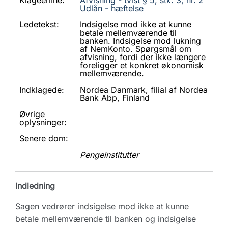
Klageemne:
Afvisning - tvist § 5, stk. 3, nr. 2
Udlån - hæftelse
Ledetekst:
Indsigelse mod ikke at kunne
betale mellemværende til
banken. Indsigelse mod lukning
af NemKonto. Spørgsmål om
afvisning, fordi der ikke længere
foreligger et konkret økonomisk
mellemværende.
Indklagede:
Nordea Danmark, filial af Nordea
Bank Abp, Finland
Øvrige
oplysninger:
Senere dom:
Pengeinstitutter
Indledning
Sagen vedrører indsigelse mod ikke at kunne
betale mellemværende til banken og indsigelse