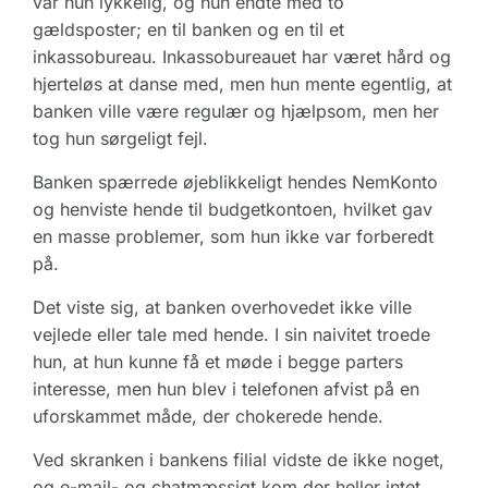
var hun lykkelig, og hun endte med to
gældsposter; en til banken og en til et
inkassobureau. Inkassobureauet har været hård og
hjerteløs at danse med, men hun mente egentlig, at
banken ville være regulær og hjælpsom, men her
tog hun sørgeligt fejl.
Banken spærrede øjeblikkeligt hendes NemKonto
og henviste hende til budgetkontoen, hvilket gav
en masse problemer, som hun ikke var forberedt
på.
Det viste sig, at banken overhovedet ikke ville
vejlede eller tale med hende. I sin naivitet troede
hun, at hun kunne få et møde i begge parters
interesse, men hun blev i telefonen afvist på en
uforskammet måde, der chokerede hende.
Ved skranken i bankens filial vidste de ikke noget,
og e-mail- og chatmæssigt kom der heller intet