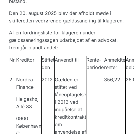
bistand.
Den 20. august 2025 blev der afholdt møde i
skifteretten vedrørende gældssanering til klageren.
Af en fordringsliste for klageren under
gældssaneringssagen udarbejdet af en advokat,
fremgår blandt andet:
Nr.
Kreditor
Stiftet
Anvendt til
Rente-
Anmeldte
Anm
den
periode
renter
bel
2
Nordea
2012
Gælden er
356,22
26.
Finance
stiftet ved
låneoptagelse
Helgeshøj
i 2012 ved
Allé 33
indgåelse af
kreditkontrakt
0900
om
København
anvendelse af
C