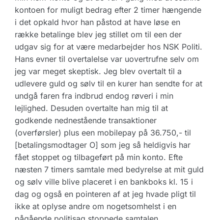
kontoen for muligt bedrag efter 2 timer hængende
i det opkald hvor han påstod at have løse en
række betalinge blev jeg stillet om til een der
udgav sig for at være medarbejder hos NSK Politi.
Hans evner til overtalelse var uovertrufne selv om
jeg var meget skeptisk. Jeg blev overtalt til a
udlevere guld og sølv til en kurer han sendte for at
undgå faren fra indbrud endog røveri i min
lejlighed. Desuden overtalte han mig til at
godkende nednestående transaktioner
(overførsler) plus een mobilepay på 36.750,- til
[betalingsmodtager O] som jeg så heldigvis har
fået stoppet og tilbageført på min konto. Efte
næsten 7 timers samtale med bedyrelse at mit guld
og sølv ville blive placeret i en bankboks kl. 15 i
dag og også en pointeren af at jeg hvade pligt til
ikke at oplyse andre om nogetsomhelst i en
pågående politisag stoppede samtalen.