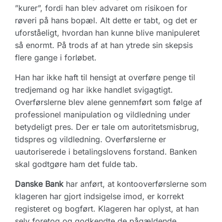
”kurer”, fordi han blev advaret om risikoen for
røveri på hans bopæl. Alt dette er tabt, og det er
uforståeligt, hvordan han kunne blive manipuleret
så enormt. På trods af at han ytrede sin skepsis
flere gange i forløbet.
Han har ikke haft til hensigt at overføre penge til
tredjemand og har ikke handlet svigagtigt.
Overførslerne blev alene gennemført som følge af
professionel manipulation og vildledning under
betydeligt pres. Der er tale om autoritetsmisbrug,
tidspres og vildledning. Overførslerne er
uautoriserede i betalingslovens forstand. Banken
skal godtgøre ham det fulde tab.
Danske Bank
har anført, at kontooverførslerne som
klageren har gjort indsigelse imod, er korrekt
registeret og bogført. Klageren har oplyst, at han
selv foretog og godkendte de pågældende