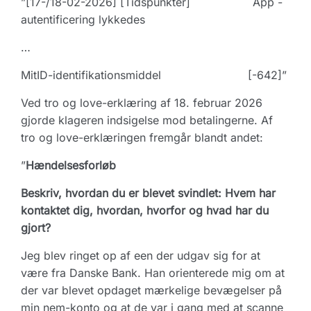
”[17-/18-02-2026] [Tidspunkter] App -
autentificering lykkedes
…
MitID-identifikationsmiddel [-642]”
Ved tro og love-erklæring af 18. februar 2026
gjorde klageren indsigelse mod betalingerne. Af
tro og love-erklæringen fremgår blandt andet:
”
Hændelsesforløb
Beskriv, hvordan du er blevet svindlet: Hvem har
kontaktet dig, hvordan, hvorfor og hvad har du
gjort?
Jeg blev ringet op af een der udgav sig for at
være fra Danske Bank. Han orienterede mig om at
der var blevet opdaget mærkelige bevægelser på
min nem-konto og at de var i gang med at scanne