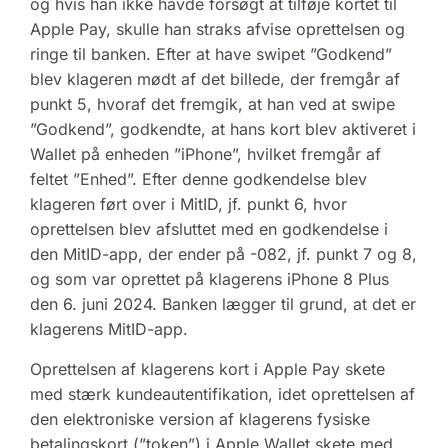
og hvis han ikke havde forsøgt at tilføje kortet til
Apple Pay, skulle han straks afvise oprettelsen og
ringe til banken. Efter at have swipet ”Godkend”
blev klageren mødt af det billede, der fremgår af
punkt 5, hvoraf det fremgik, at han ved at swipe
”Godkend”, godkendte, at hans kort blev aktiveret i
Wallet på enheden ”iPhone”, hvilket fremgår af
feltet ”Enhed”. Efter denne godkendelse blev
klageren ført over i MitID, jf. punkt 6, hvor
oprettelsen blev afsluttet med en godkendelse i
den MitID-app, der ender på -082, jf. punkt 7 og 8,
og som var oprettet på klagerens iPhone 8 Plus
den 6. juni 2024. Banken lægger til grund, at det er
klagerens MitID-app.
Oprettelsen af klagerens kort i Apple Pay skete
med stærk kundeautentifikation, idet oprettelsen af
den elektroniske version af klagerens fysiske
betalingskort (”token”) i Apple Wallet skete med