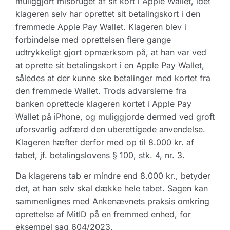
muliggjort misbruget af sit kort i Apple Wallet, idet
klageren selv har oprettet sit betalingskort i den
fremmede Apple Pay Wallet. Klageren blev i
forbindelse med oprettelsen flere gange
udtrykkeligt gjort opmærksom på, at han var ved
at oprette sit betalingskort i en Apple Pay Wallet,
således at der kunne ske betalinger med kortet fra
den fremmede Wallet. Trods advarslerne fra
banken oprettede klageren kortet i Apple Pay
Wallet på iPhone, og muliggjorde dermed ved groft
uforsvarlig adfærd den uberettigede anvendelse.
Klageren hæfter derfor med op til 8.000 kr. af
tabet, jf. betalingslovens § 100, stk. 4, nr. 3.
Da klagerens tab er mindre end 8.000 kr., betyder
det, at han selv skal dække hele tabet. Sagen kan
sammenlignes med Ankenævnets praksis omkring
oprettelse af MitID på en fremmed enhed, for
eksempel sag 604/2023.