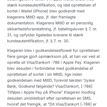
stærk kundeautentifikation, og idet oprettelsen af
kortet i Wallet (iPhone) blev godkendt med
klagerens MitID-app, jf. den fremlagte
dokumentation. Klagerens MitID er en personlig
sikkerhedsforanstaltning, jf. betalingsloven § 7, nr.
31, og opfylder ligeledes kravene til stærk
kundeautentifikation, jf. § 7, nr. 30.
Klageren blev i godkendelsesflowet for oprettelsen
flere gange gjort opmærksom på, at han var ved at
oprette sit Visa/Dankort -786 i Apple Pay. Klageren
blev desuden i forbindelse med godkendelse af
oprettelsen af kortet i sin MitID, lige inden
godkendelsen med MitID, forevist teksten "Jyske
Bank, Godkend følgende? Visa/Dankort, [-786]
Tilføjes i Apple Pay på iPhone" Klageren modtog
desuden umiddelbart efter oprettelsen en SMS,
hvoraf det fremgik, at "Dit Visa/Dankort [-786] er