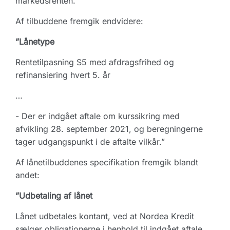
markedsrenten.”
Af tilbuddene fremgik endvidere:
”Lånetype
Rentetilpasning S5 med afdragsfrihed og
refinansiering hvert 5. år
…
- Der er indgået aftale om kurssikring med
afvikling 28. september 2021, og beregningerne
tager udgangspunkt i de aftalte vilkår.”
Af
lånetilbuddenes specifikation fremgik blandt
andet:
”Udbetaling af lånet
Lånet udbetales kontant, ved at Nordea Kredit
sælger obligationerne i henhold til indgået aftale