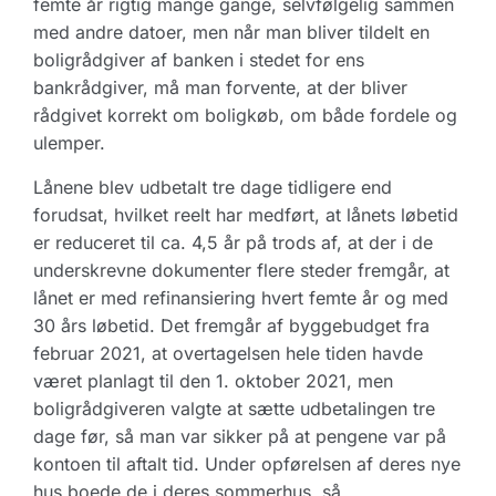
femte år rigtig mange gange, selvfølgelig sammen
med andre datoer, men når man bliver tildelt en
boligrådgiver af banken i stedet for ens
bankrådgiver, må man forvente, at der bliver
rådgivet korrekt om boligkøb, om både fordele og
ulemper.
Lånene blev udbetalt tre dage tidligere end
forudsat, hvilket reelt har medført, at lånets løbetid
er reduceret til ca. 4,5 år på trods af, at der i de
underskrevne dokumenter flere steder fremgår, at
lånet er med refinansiering hvert femte år og med
30 års løbetid. Det fremgår af byggebudget fra
februar 2021, at overtagelsen hele tiden havde
været planlagt til den 1. oktober 2021, men
boligrådgiveren valgte at sætte udbetalingen tre
dage før, så man var sikker på at pengene var på
kontoen til aftalt tid. Under opførelsen af deres nye
hus boede de i deres sommerhus, så