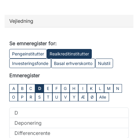
Vejledning
Se emneregister for:
Pengeinstitutter
Realkreditinstitutter
Investeringsfonde
Basal erhverskonto
Nulstil
Emneregister
A
B
C
D
E
F
G
H
I
K
L
M
N
O
P
R
S
T
U
V
Y
Æ
Ø
Alle
D
Deponering
Differencerente